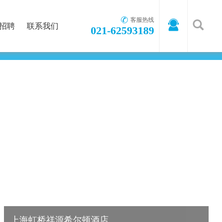
客服热线
招聘
联系我们
021-62593189
能
工业节能环保
大功率LED照明
首页
-
案例中心
-
高星级酒店
上海虹桥祥源希尔顿酒店