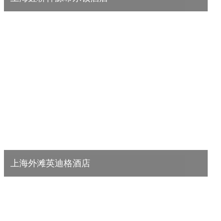
改造内容： 高效磁悬浮离心变频制冷 高效机房智能控制 空调箱及送排风
系统智能变频 超低氮真空热水炉采...
查看详情
上海外滩英迪格酒店
改造内容：超低氮真空热水炉采暖系统；高效空气源热泵制热水系统；高
效蒸箱及蒸汽发生器制蒸汽系统；热源智能控...
查看详情