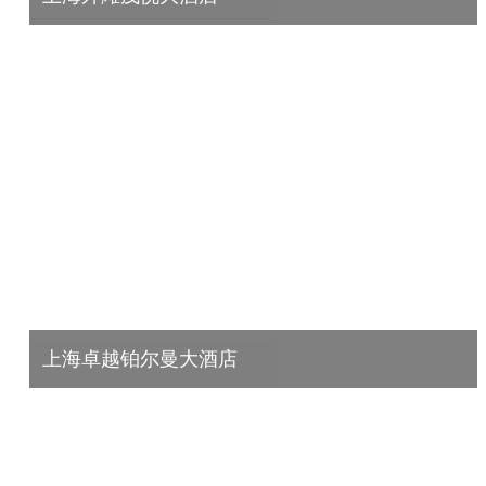
改造内容： 高效水冷机组供冷 空调箱变频控制 高效水源热泵供生活热水
超低氮真空热水机组供暖 高...
查看详情
上海卓越铂尔曼大酒店
改造内容： 高效空气源热泵制热水系统； 冷冻站智控制系统； 空调箱智
能变频控制系统； 排油烟机智能变频控...
查看详情