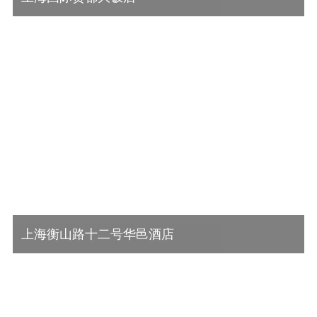
改造内容： 超低氮真空热水炉采暖 超低氮热管蒸汽机制洗衣房蒸汽 高效
空气源热泵制热水 热源智能控制
查看详情
上海衡山路十二号华邑酒店
改造内容： 超低氮真空热水炉制热 高效水源热泵制冷&热水双效 高效电
蒸汽发生器制蒸汽 热源智能控制 改...
查看详情