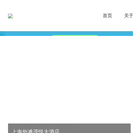
首页
关
所有案例
高星级酒店
医院
上海外滩茂悦大酒店