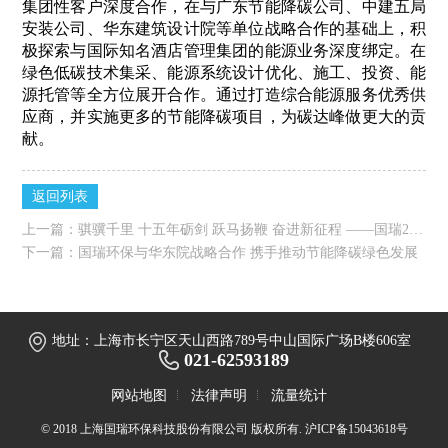
集团性客户深度合作，
在与广东节能降碳公司、中建五局
安装公司、华东建筑设计院等单位战略合作的基础上，积
极探索与国际知名酒店管理集团的能源业务深度绑定。在
绿色低碳技术集采、能源系统设计优化、施工、投资、能
源托管等全方位展开合作。
通过打造综合能源服务优秀供
应商，并实施更多的节能降碳项目，为碳达峰做更大的贡
献。
返回列表
上一篇：
骐骥千里 十五年砺剑 跃马扬鞭 奋进新征程 ——国瑞2026年度庆典于建国宾馆圆满落幕
下一篇：
国瑞环保与华东院战略合作 携手推动节能降碳绿色发展
地址：上海市长宁区天山西路789号中山国际广场B楼606室
021-62593189
网站地图
法律声明
流量统计
© 2018 上海国瑞环保科技股份有限公司 版权所有.
沪ICP备15043618号