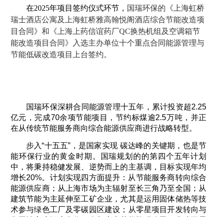
在2025年项目签约仪式环节，
国瑞环保的《上海虹桥
瑞士酒店公寓及上海虹桥雅高翰悦阁酒店综合节能改造项
目合同》和《上海上药信谊药厂QC换热机组及空调箱节
能改造项目合同》入选主办单位十个重点合同能源管理与
节能低碳改造项目上台签约。
国瑞环保深耕合同能源管理十五年，累计投资超2.25
亿元，完成70余项节能项目，节约标煤逾2.5万吨，并正
在从传统节能服务商向综合能源供应商进行战略转型。
步入
“
十五五
”
，是国家实现 碳达峰的关键期，也是节
能环保行业的黄金时期。国瑞规划的的第四个五年计划
中，将秉持稳健发展、逆势而上的主基调
，目标实现年均
增长20%。计划实现四方面提升：从节能服务商转向综合
能源供应商；从上海市场为主辐射至长三角乃至全国；从
建筑节能为主延伸至工矿企业，尤其是运用固体储热等技
术参与绿色工厂及零碳园区建设；从零星项目开发转向与